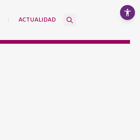
ACTUALIDAD
Aumentar texto
100%
Disminuir texto
Escala de grises
Alto contraste
Contraste negativo
Fondo claro