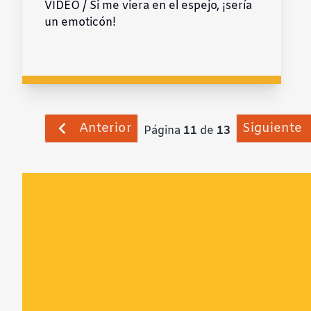
VIDEO / Si me viera en el espejo, ¡sería
un emoticón!
Anterior
Siguiente
Página
11
de
13