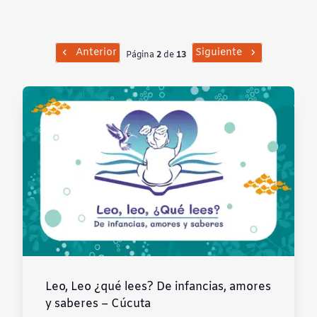
Contraste negativo
Fondo claro
Anterior
Siguiente
Página
2
de
13
Subrayar enlaces
Fuente legible
Restablecer
Leo, Leo ¿qué lees? De infancias, amores
y saberes – Cúcuta