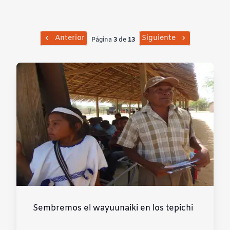
Contraste negativo
Fondo claro
Anterior
Siguiente
Página
3
de
13
Subrayar enlaces
Fuente legible
Restablecer
Sembremos el wayuunaiki en los tepichi