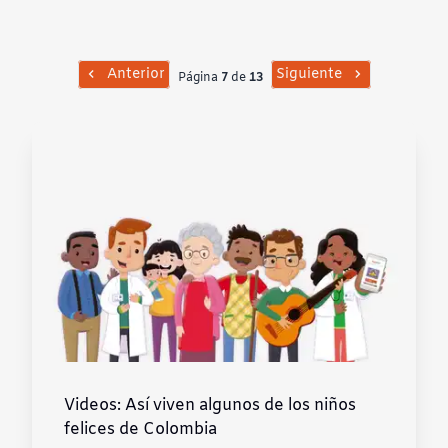
Contraste negativo
Fondo claro
Anterior
Siguiente
Página
7
de
13
Subrayar enlaces
Fuente legible
Restablecer
Videos: Así viven algunos de los niños
felices de Colombia