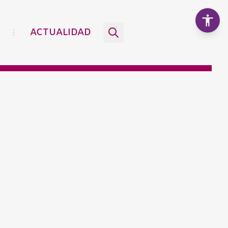
ACTUALIDAD
Aumentar texto
100%
Disminuir texto
Escala de grises
Alto contraste
Contraste negativo
Fondo claro