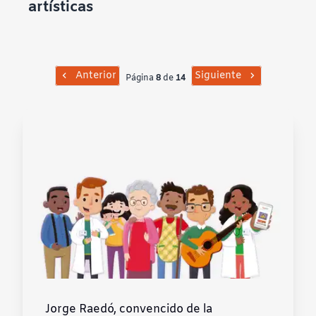
artísticas
Contraste negativo
Fondo claro
Anterior
Siguiente
Página
8
de
14
Subrayar enlaces
Fuente legible
Restablecer
Jorge Raedó, convencido de la