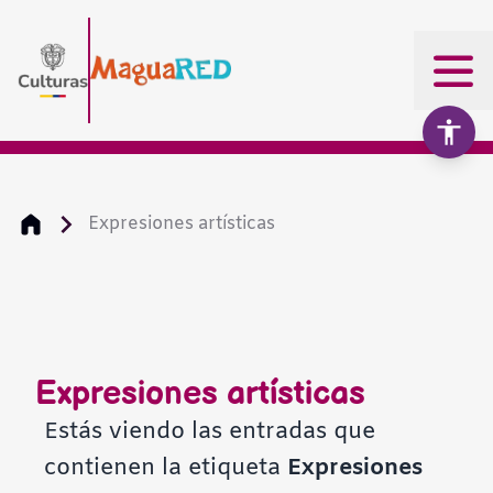
Expresiones artísticas
Aumentar texto
100%
Disminuir texto
Expresiones artísticas
Escala de grises
Estás viendo las entradas que
contienen la etiqueta
Expresiones
Alto contraste