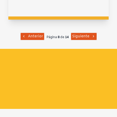
Anterior
Siguiente
Página
8
de
14