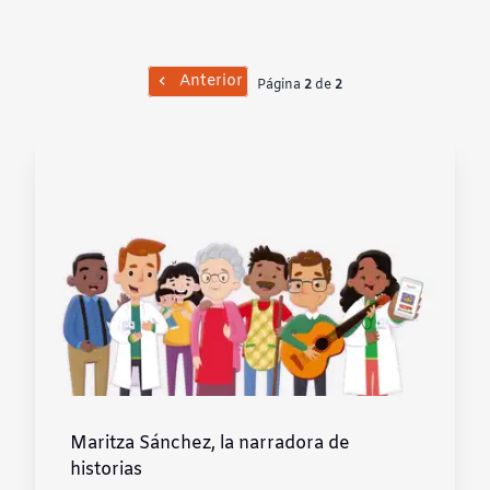
Contraste negativo
Fondo claro
Anterior
Página
2
de
2
Subrayar enlaces
Fuente legible
Restablecer
Maritza Sánchez, la narradora de
historias