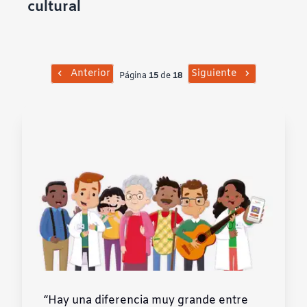
cultural
Contraste negativo
Fondo claro
Anterior
Siguiente
Página
15
de
18
Subrayar enlaces
Fuente legible
Restablecer
“Hay una diferencia muy grande entre