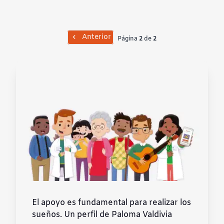
Contraste negativo
Fondo claro
Anterior
Página
2
de
2
Subrayar enlaces
Fuente legible
Restablecer
El apoyo es fundamental para realizar los
sueños. Un perfil de Paloma Valdivia