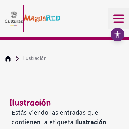
Ilustración
Aumentar texto
100%
Disminuir texto
Ilustración
Escala de grises
Estás viendo las entradas que
contienen la etiqueta
Ilustración
Alto contraste