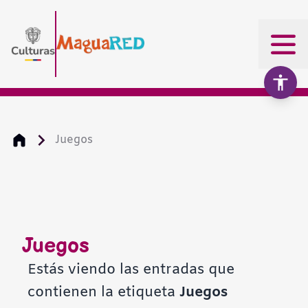
Juegos
Aumentar texto
100%
Disminuir texto
Juegos
Escala de grises
Estás viendo las entradas que
contienen la etiqueta
Juegos
Alto contraste