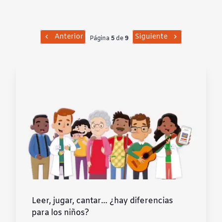
Contraste negativo
Fondo claro
Anterior
Siguiente
Página
5
de
9
Subrayar enlaces
Fuente legible
Restablecer
Leer, jugar, cantar… ¿hay diferencias
para los niños?