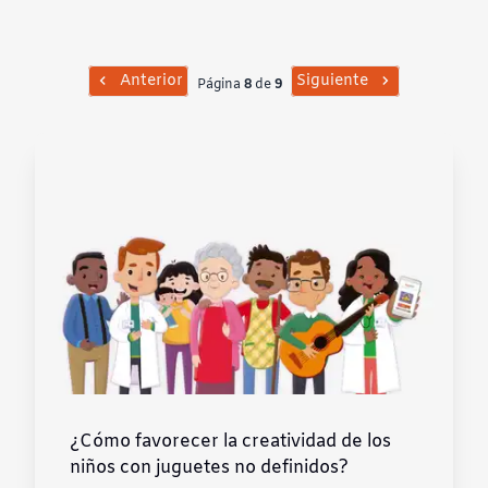
Contraste negativo
Fondo claro
Anterior
Siguiente
Página
8
de
9
Subrayar enlaces
Fuente legible
Restablecer
¿Cómo favorecer la creatividad de los
niños con juguetes no definidos?