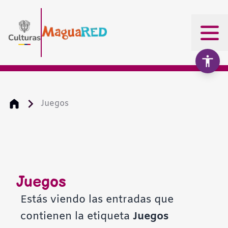
Juegos
Aumentar texto
100%
Disminuir texto
Juegos
Escala de grises
Estás viendo las entradas que
contienen la etiqueta
Juegos
Alto contraste