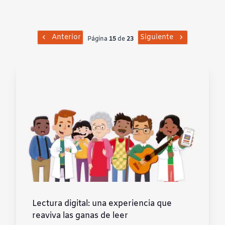
Contraste negativo
Fondo claro
Anterior
Siguiente
Página
15
de
23
Subrayar enlaces
Fuente legible
Restablecer
Lectura digital: una experiencia que
reaviva las ganas de leer