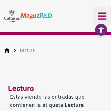
Lectura
Aumentar texto
100%
Disminuir texto
Lectura
Escala de grises
Estás viendo las entradas que
contienen la etiqueta
Lectura
Alto contraste