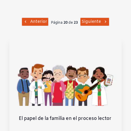
Contraste negativo
Fondo claro
Anterior
Siguiente
Página
20
de
23
Subrayar enlaces
Fuente legible
Restablecer
El papel de la familia en el proceso lector