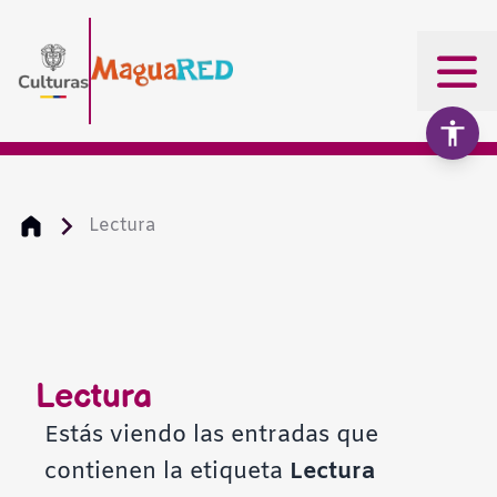
Lectura
Aumentar texto
100%
Disminuir texto
Lectura
Escala de grises
Estás viendo las entradas que
contienen la etiqueta
Lectura
Alto contraste