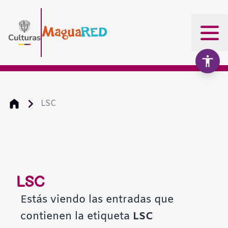
LSC
Aumentar texto
100%
Disminuir texto
LSC
Escala de grises
Estás viendo las entradas que
contienen la etiqueta
LSC
Alto contraste