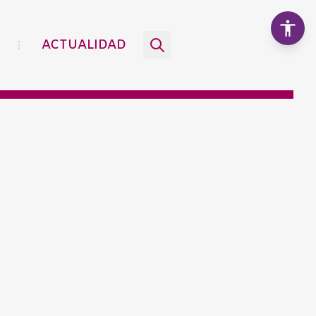
ACTUALIDAD
Aumentar texto
100%
Disminuir texto
Escala de grises
Alto contraste
Contraste negativo
Fondo claro