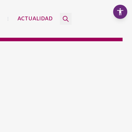
ACTUALIDAD
Aumentar texto
100%
Disminuir texto
Escala de grises
Alto contraste
Contraste negativo
Fondo claro