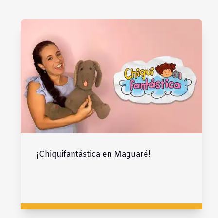
Subrayar enlaces
Fuente legible
Restablecer
¡Chiquifantástica en Maguaré!