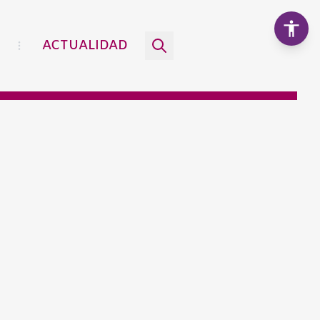
ACTUALIDAD
Aumentar texto
100%
Disminuir texto
Escala de grises
Alto contraste
Contraste negativo
Fondo claro