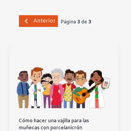
Anterior
Página
3
de
3
Cómo hacer una vajilla para las
muñecas con porcelanicrón