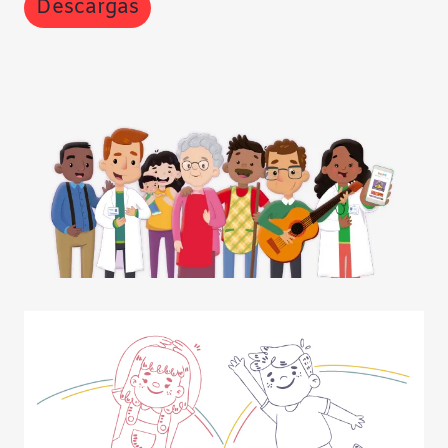
Descargas
Contraste negativo
Fondo claro
Subrayar enlaces
Fuente legible
Restablecer