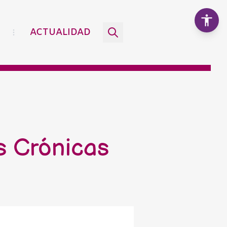
ACTUALIDAD
Aumentar texto
100%
Disminuir texto
s Crónicas
Escala de grises
Alto contraste
Contraste negativo
Fondo claro