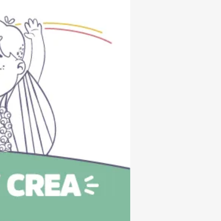
Subrayar enlaces
Fuente legible
Restablecer