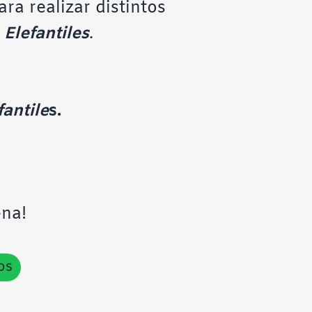
a realizar distintos
Elefantiles
.
antile
s
.
ena!
os