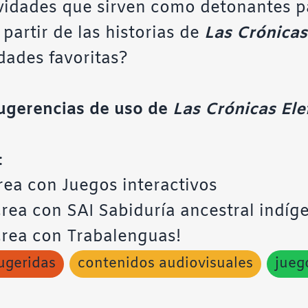
vidades que sirven como detonantes par
partir de las historias de
Las Crónicas 
dades favoritas?
sugerencias de uso de
Las Crónicas Elef
:
rea con Juegos interactivos
rea con SAI Sabiduría ancestral indíg
crea con Trabalenguas!
ugeridas
contenidos audiovisuales
jueg