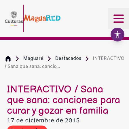
Maguaré
Destacados
INTERACTIVO
/ Sana que sana: cancio...
Aumentar texto
100%
Disminuir texto
INTERACTIVO / Sana
que sana: canciones para
Escala de grises
curar y gozar en familia
17 de diciembre de 2015
Alto contraste