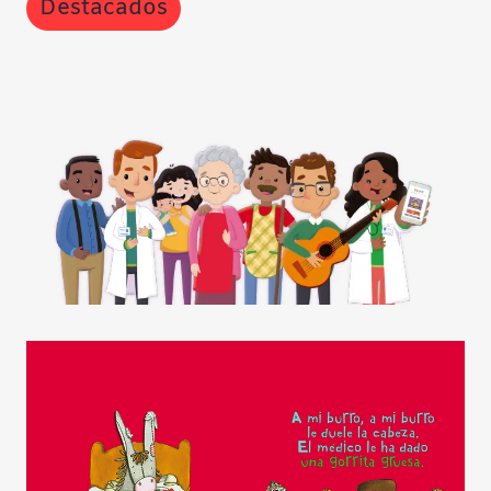
Destacados
Contraste negativo
Fondo claro
Subrayar enlaces
Fuente legible
Restablecer