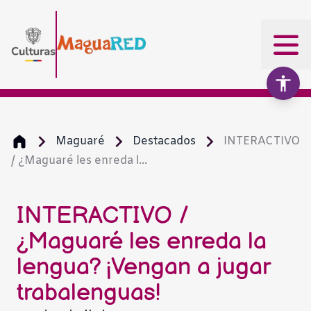
Maguaré
Destacados
INTERACTIVO
/ ¿Maguaré les enreda l...
Aumentar texto
100%
Disminuir texto
INTERACTIVO /
¿Maguaré les enreda la
Escala de grises
lengua? ¡Vengan a jugar
trabalenguas!
Alto contraste