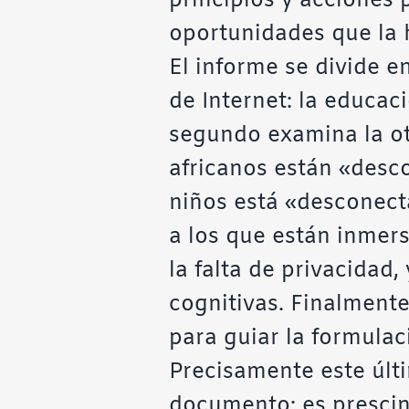
principios y acciones 
oportunidades que la 
El informe se divide e
de Internet: la educaci
segundo examina la otr
africanos están «desc
niños está «desconecta
a los que están inmers
la falta de privacidad,
cognitivas. Finalmente
para guiar la formulaci
Precisamente este últ
documento: es prescind