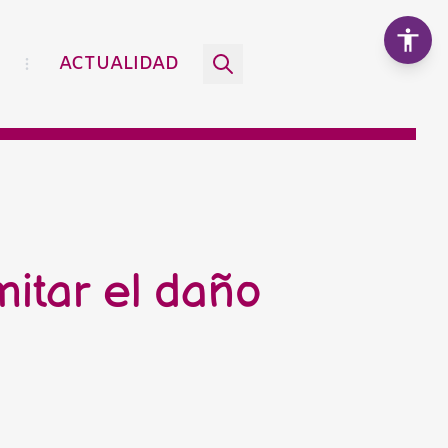
ACTUALIDAD
Aumentar texto
100%
Disminuir texto
mitar el daño
Escala de grises
Alto contraste
Contraste negativo
Fondo claro