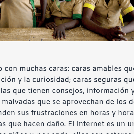
so con muchas caras: caras amables qu
ación y la curiosidad; caras seguras q
uilas que tienen consejos, información 
s malvadas que se aprovechan de los d
onden sus frustraciones en horas y hor
as que hacen daño. El Internet es un u