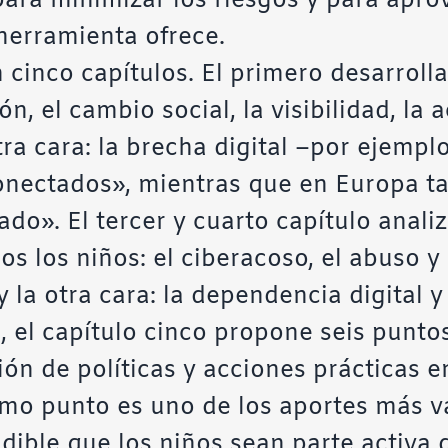
para minimizar los riesgos y para apro
herramienta ofrece.
n cinco capítulos. El primero desarroll
ón, el cambio social, la visibilidad, la 
a cara: la brecha digital –por ejemplo
onectados», mientras que en Europa ta
do». El tercer y cuarto capítulo analiza
os los niños: el ciberacoso, el abuso y 
 y la otra cara: la dependencia digital 
, el capítulo cinco propone seis puntos
ón de políticas y acciones prácticas en 
imo punto es uno de los aportes más va
ible que los niños sean parte activa 