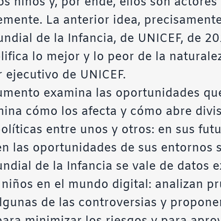
s niños y, por ende, ellos son actores
emente. La anterior idea, precisamente
ndial de la Infancia, de UNICEF, de 20
plifica lo mejor y lo peor de la natura
r ejecutivo de UNICEF.
cumento examina las oportunidades que
mina cómo los afecta y cómo abre divi
políticas entre unos y otros: en sus fut
en las oportunidades de sus entornos so
undial de la Infancia se vale de datos 
s niños en el mundo digital: analizan p
lgunas de las controversias y propon