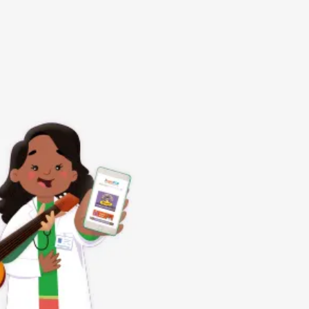
Subrayar enlaces
Fuente legible
Restablecer