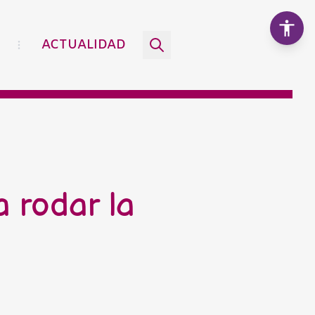
ACTUALIDAD
Aumentar texto
100%
Disminuir texto
a rodar la
Escala de grises
Alto contraste
Contraste negativo
Fondo claro