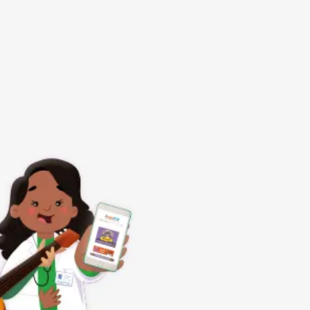
Subrayar enlaces
Fuente legible
Restablecer