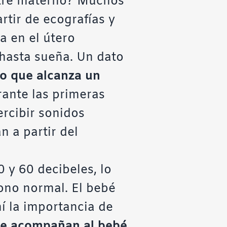
ntre materno? Muchos
artir de ecografías y
a en el útero
 hasta sueña. Un dato
do que alcanza un
ante las primeras
ercibir sonidos
 a partir del
 y 60 decibeles, lo
ono normal. El bebé
hí la importancia de
ue acompañan al bebé