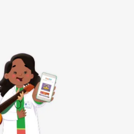
Subrayar enlaces
Fuente legible
Restablecer