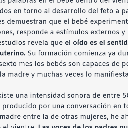
us palabras en el bebé dentro del vie
dos en torno al desarrollo del feto a p
es demuestran que el bebé experiment
ones, responde a estímulos externos y
 estudios revela que
el oído es el senti
uterino.
Su formación comienza ya dur
 sexto mes los bebés son capaces de p
la madre y muchas veces lo manifiestan
iste una intensidad sonora de entre 50
o producido por una conversación en t
 madre entre la de otras mujeres, he a
 el vientre.
Las voces de los padres q