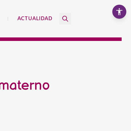
ACTUALIDAD
Aumentar texto
100%
Disminuir texto
 materno
Escala de grises
Alto contraste
Contraste negativo
Fondo claro