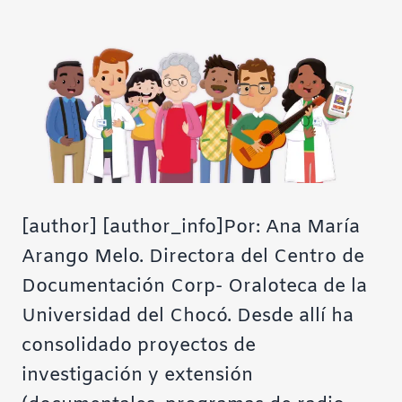
Contraste negativo
Fondo claro
Subrayar enlaces
Fuente legible
[author] [author_info]Por: Ana María
Restablecer
Arango Melo. Directora del Centro de
Documentación Corp- Oraloteca de la
Universidad del Chocó. Desde allí ha
consolidado proyectos de
investigación y extensión