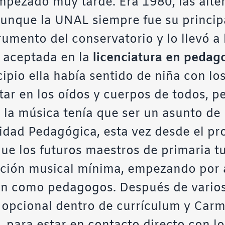
mpezado muy tarde. Era 1980, las alter
aunque la UNAL siempre fue su principa
rumento del conservatorio y lo llevó a
 aceptada en la
licenciatura en pedag
ipio ella había sentido de niña con lo
star en los oídos y cuerpos de todos, p
e la música tenía que ser un asunto de 
sidad Pedagógica, esta vez desde el p
 que los futuros maestros de primaria t
ción musical mínima, empezando por 
n como pedagogos. Después de varios
opcional dentro de currículum y Carme