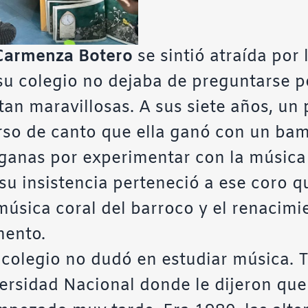
Carmenza Botero
se sintió atraída por
su colegio no dejaba de preguntarse p
an maravillosas. A sus siete años, un 
rso de canto que ella ganó con un bam
ganas por experimentar con la música 
 su insistencia perteneció a ese coro q
música coral del barroco y el renacimi
mento.
colegio no dudó en estudiar música. 
versidad Nacional donde le dijeron que