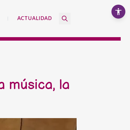
ACTUALIDAD
Aumentar texto
100%
Disminuir texto
 música, la
Escala de grises
Alto contraste
Contraste negativo
Fondo claro