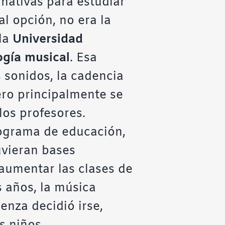
nativas para estudiar
l opción, no era la
 la
Universidad
ogía musical
. Esa
s sonidos, la cadencia
ero principalmente se
los profesores.
rograma de educación,
uvieran bases
aumentar las clases de
 años, la música
nza decidió irse,