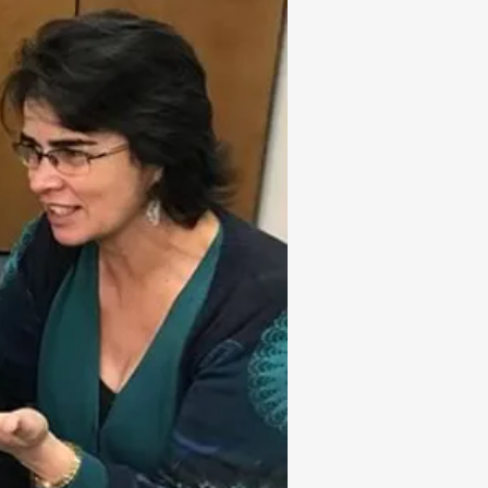
Subrayar enlaces
Fuente legible
Restablecer