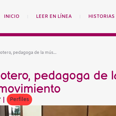
INICIO
LEER EN LÍNEA
HISTORIAS
tero, pedagoga de la mús...
tero, pedagoga de la
 movimiento
Perfiles
7
|