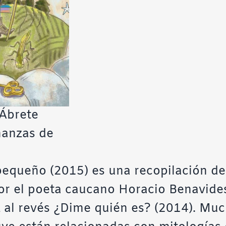
 Ábrete
nanzas de
 pequeño (2015) es una recopilación de
por el poeta caucano
Horacio Benavide
z al revés ¿Dime quién es? (2014).
Much