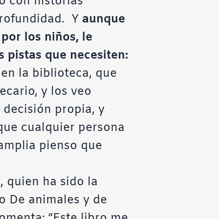
o con historias
profundidad. Y
aunque
or los niños, le
s pistas que necesiten:
en la biblioteca, que
ecario, y los veo
decisión propia, y
que cualquier persona
 amplia pienso que
a
, quien ha sido la
mo
De animales y de
comenta: “Este libro me