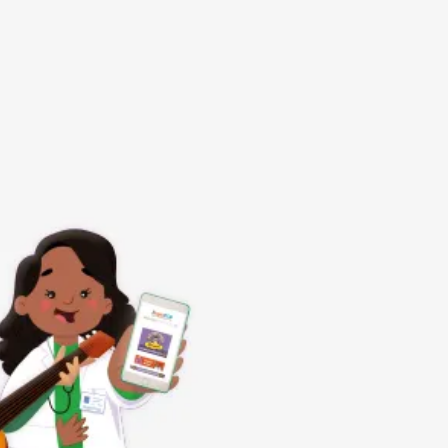
Subrayar enlaces
Fuente legible
Restablecer