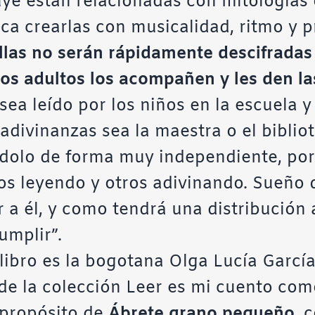
ye están relacionadas con mitologías 
ca crearlas con musicalidad, ritmo y 
las no serán rápidamente descifradas p
os adultos los acompañen y les den la
ea leído por los niños en la escuela y 
adivinanzas sea la maestra o el bibliot
dolo de forma muy independiente, por 
os leyendo y otros adivinando. Sueño 
 a él, y como tendrá una distribución
umplir”.
 libro es la bogotana
Olga Lucía Garcí
s de la colección Leer es mi cuento co
 propósito de
Ábrete grano pequeño
, 