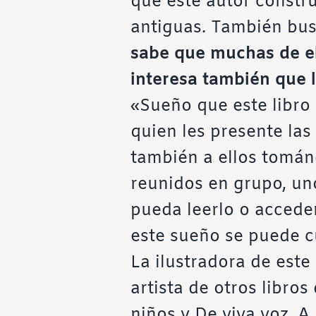
que este autor constru
antiguas. También bus
sabe que muchas de el
interesa también que l
«Sueño que este libro s
quien les presente las 
también a ellos tomán
reunidos en grupo, un
pueda leerlo o acceder
este sueño se puede c
La ilustradora de este
artista de otros libro
niños
y
De viva voz
. A