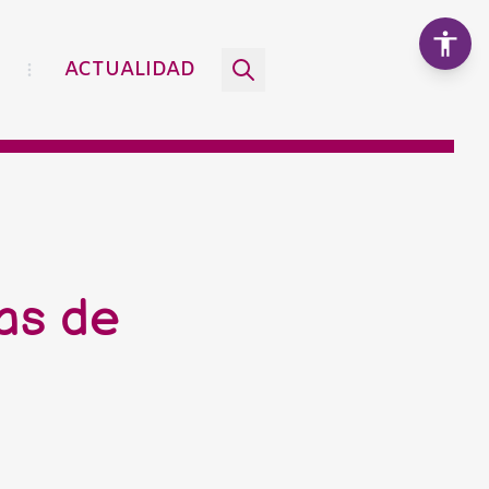
ACTUALIDAD
Aumentar texto
100%
Disminuir texto
as de
Escala de grises
Alto contraste
Contraste negativo
Fondo claro