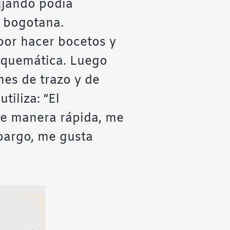
ujando podía
a bogotana.
por hacer bocetos y
esquemática. Luego
nes de trazo y de
iliza: “El
e manera rápida, me
bargo, me gusta