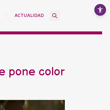
ACTUALIDAD
Aumentar texto
100%
Disminuir texto
le pone color
Escala de grises
Alto contraste
Contraste negativo
Fondo claro