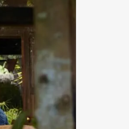
Subrayar enlaces
Fuente legible
Restablecer