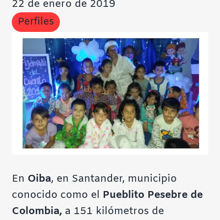
22 de enero de 2019
Contrast
Perfiles
Fondo cl
Subrayar
Fuente le
Restable
En
Oiba
, en Santander, municipio
conocido como el
Pueblito Pesebre de
Colombia,
a 151 kilómetros de