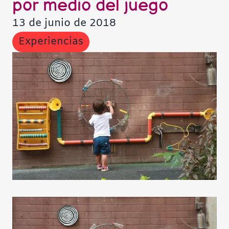
por medio del juego
Contraste negativo
13 de junio de 2018
Fondo claro
Experiencias
Subrayar enlaces
Fuente legible
Restablecer