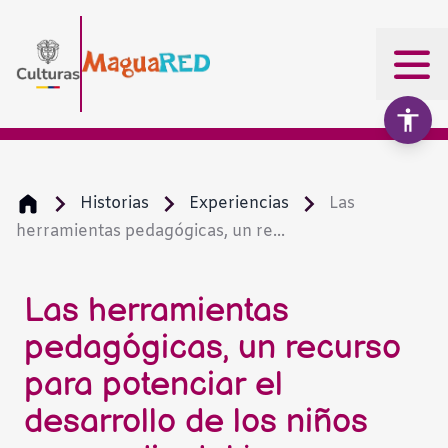
Historias
Experiencias
Las
herramientas pedagógicas, un re...
Aumentar texto
100%
Disminuir texto
Las herramientas
pedagógicas, un recurso
Escala de grises
para potenciar el
desarrollo de los niños
Alto contraste